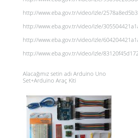
http://www.eba.gov.tr/video/izle/2578a8ed
http://www.eba.gov.tr/video/izle/30550442
http://www.eba.gov.tr/video/izle/60420442
http://www.eba.gov.tr/video/izle/83120f45d
Alacağımız setin adı Arduino Uno
Set+Arduino Araç Kiti