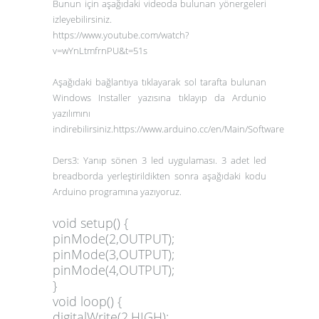
Bunun için aşağıdaki videoda bulunan yönergeleri
izleyebilirsiniz.
https://www.youtube.com/watch?
v=wYnLtmfrnPU&t=51s
Aşağıdaki bağlantıya tıklayarak sol tarafta bulunan
Windows Installer yazısına tıklayıp da Ardunio
yazılımını
indirebilirsiniz.
https://www.arduino.cc/en/Main/Software
Ders3: Yanıp sönen 3 led uygulaması. 3 adet led
breadborda yerleştirildikten sonra aşağıdaki kodu
Arduino programına yazıyoruz.
void setup() {
pinMode(2,OUTPUT);
pinMode(3,OUTPUT);
pinMode(4,OUTPUT);
}
void loop() {
digitalWrite(2,HIGH);