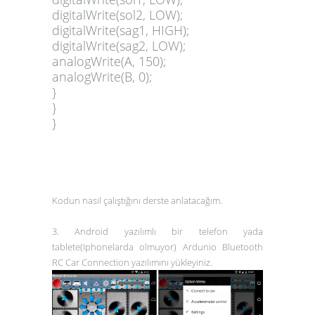
digitalWrite(sol2, LOW);
digitalWrite(sag1, HIGH);
digitalWrite(sag2, LOW);
analogWrite(A, 150);
analogWrite(B, 0);
}
}
}
Kodun nasıl çalıştığını derste anlatacağım.
3. Android yazılımlı bir telefon yada
tablete(Iphonelarda olmuyor) Ardunio Bluetooth
RC Car Connection yazılımını yükleyiniz.