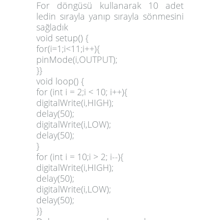
For döngüsü kullanarak 10 adet
ledin sırayla yanıp sırayla sönmesini
sağladık
void setup() {
for(i=1;i<11;i++){
pinMode(i,OUTPUT);
}}
void loop() {
for (int i = 2;i < 10; i++){
digitalWrite(i,HIGH);
delay(50);
digitalWrite(i,LOW);
delay(50);
}
for (int i = 10;i > 2; i--){
digitalWrite(i,HIGH);
delay(50);
digitalWrite(i,LOW);
delay(50);
}}