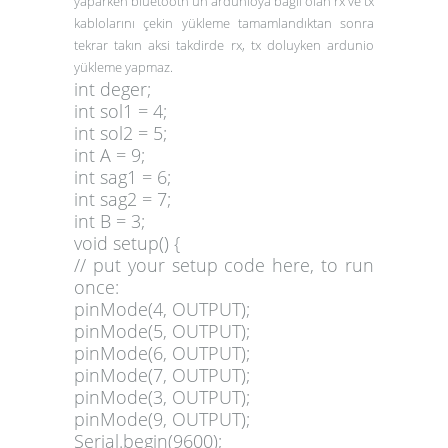
yaparken bluetooth'un ardunioya bağlı olan rx ve tx
kablolarını çekin yükleme tamamlandıktan sonra
tekrar takın aksi takdirde rx, tx doluyken ardunio
yükleme yapmaz.
int deger;
int sol1 = 4;
int sol2 = 5;
int A = 9;
int sag1 = 6;
int sag2 = 7;
int B = 3;
void setup() {
// put your setup code here, to run
once:
pinMode(4, OUTPUT);
pinMode(5, OUTPUT);
pinMode(6, OUTPUT);
pinMode(7, OUTPUT);
pinMode(3, OUTPUT);
pinMode(9, OUTPUT);
Serial.begin(9600);