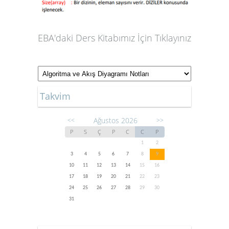
EBA'daki Ders Kitabımız İçin Tıklayınız
Takvim
Ağustos 2026
<<
>>
P
S
Ç
P
C
C
P
1
2
3
4
5
6
7
8
9
10
11
12
13
14
15
16
17
18
19
20
21
22
23
24
25
26
27
28
29
30
31